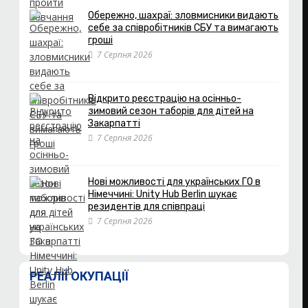
Обережно, шахраї: зловмисники видають
себе за співробітників СБУ та вимагають
гроші
7 Серпня 2026
Відкрито реєстрацію на осінньо-
зимовий сезон таборів для дітей на
Закарпатті
7 Серпня 2026
Нові можливості для українських ГО в
Німеччині: Unity Hub Berlin шукає
резидентів для співпраці
7 Серпня 2026
РЕАЛІЇ ОКУПАЦІЇ