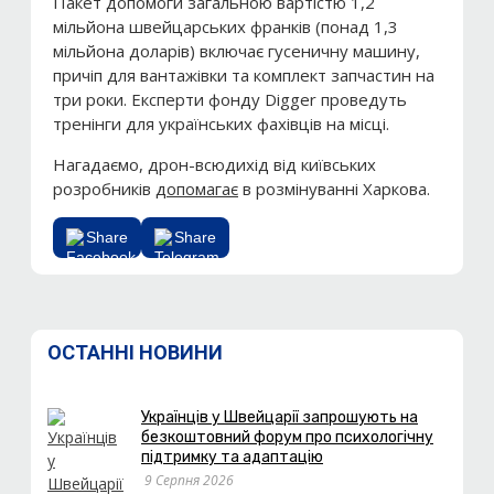
Пакет допомоги загальною вартістю 1,2
мільйона швейцарських франків (понад 1,3
мільйона доларів) включає гусеничну машину,
причіп для вантажівки та комплект запчастин на
три роки. Експерти фонду Digger проведуть
тренінги для українських фахівців на місці.
Нагадаємо, дрон-всюдихід від київських
розробників
допомагає
в розмінуванні Харкова.
Share
Share
ОСТАННІ НОВИНИ
Українців у Швейцарії запрошують на
безкоштовний форум про психологічну
підтримку та адаптацію
9 Серпня 2026