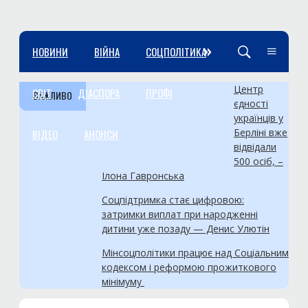
»
НОВИНИ
ВІЙНА
СОЦПОЛІТИКА
Центр
СВІТ
ДІАСПОРА
ПРОФІ
ВАЖЛИВО
єдності
українців у
Берліні вже
ВІДЕО
АНОНСИ
відвідали
500 осіб, –
Ілона Гавронська
Соцпідтримка стає цифровою:
затримки виплат при народженні
дитини уже позаду — Денис Улютін
Мінсоцполітики працює над Соціальним
кодексом і реформою прожиткового
мінімуму