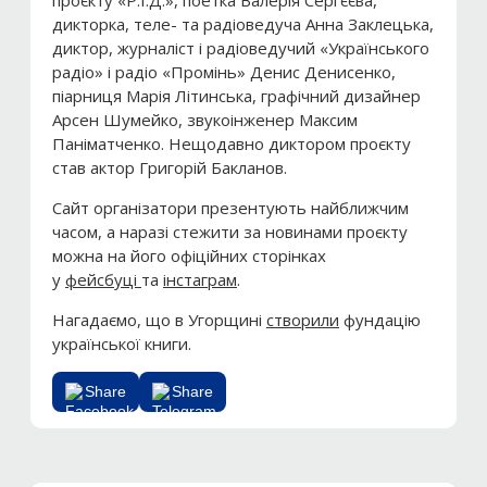
проєкту «Р.І.Д.», поетка Валерія Сергєєва,
дикторка, теле- та радіоведуча Анна Заклецька,
диктор, журналіст і радіоведучий «Українського
радіо» і радіо «Промінь» Денис Денисенко,
піарниця Марія Літинська, графічний дизайнер
Арсен Шумейко, звукоінженер Максим
Паніматченко. Нещодавно диктором проєкту
став актор Григорій Бакланов.
Сайт організатори презентують найближчим
часом, а наразі стежити за новинами проєкту
можна на його офіційних сторінках
у
фейсбуці
та
інстаграм
.
Нагадаємо, що в Угорщині
створили
фундацію
української книги.
Share
Share