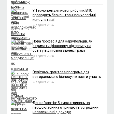
У Тернополі для новоприбулих ВПО
проводять безкоштовні психологічні
консультації
6 Серпня 2026
Нова професія для маріупольців: як
отримати фінансову підтримку на
освіту від міської адміністрації
6 Серпня 2026
Освітньо-грантова програма для
ветеранського бізнесу: як взяти участь
6 Серпня 2026
Денис Улютін: 5 тисяч гривень на
першокласника отримають усі родини
незалежно від доходу