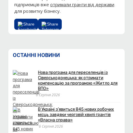
підприємців вже
отримали гранти від держави
для розвитку бізнесу.
Share
Share
ОСТАННІ НОВИНИ
Нова програма для переселенців із
Сіверськодонецька: як отримати
компенсацію за програмою «Житло для
ВПО»
6 Серпня 2026
В Україні з’явиться 845 нових робочих
місць завдяки черговій хвилі грантів
«Власна справа»
6 Серпня 2026