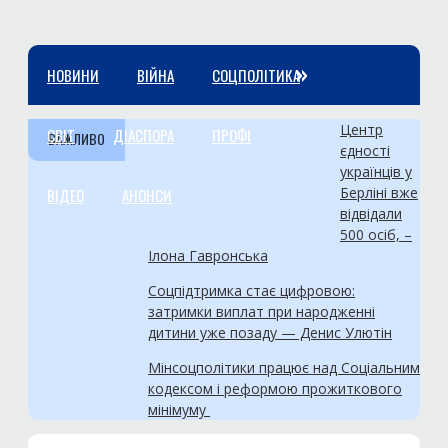
»
НОВИНИ
ВІЙНА
СОЦПОЛІТИКА
Центр
СВІТ
ДІАСПОРА
ПРОФІ
ВАЖЛИВО
єдності
українців у
Берліні вже
ВІДЕО
АНОНСИ
відвідали
500 осіб, –
Ілона Гавронська
Соцпідтримка стає цифровою:
затримки виплат при народженні
дитини уже позаду — Денис Улютін
Мінсоцполітики працює над Соціальним
кодексом і реформою прожиткового
мінімуму