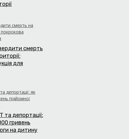
торії
твердити смерть
риторії:
укція для
Т та депортації:
000 гривень
оги на дитину