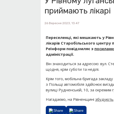
У Рівному лугансь
приймають лікарі
26 Вересня 2023, 13:47
Переселенці, які мешкають у Рів
лікарів Старобільського центру 
РеІнформ повідомляє з
посиланн
адміністрації.
Він знаходиться за адресою: вул. Ст
щодня, крім суботи та неділі.
Крім того, мобільна бригада заклад
з Польщі автомобіля здійснює виїзди
вулиці Рудненській, 10, за окремим г
Нагадаємо, на Рівненщині
збудують
Share
Share