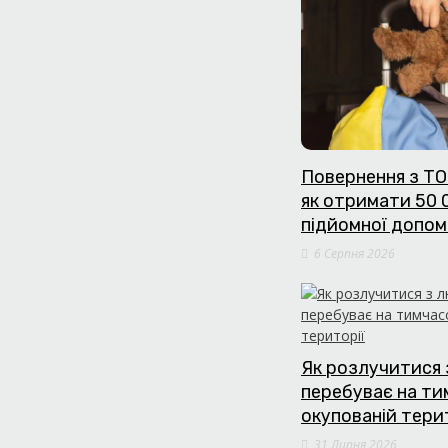
Повернення з ТО
як отримати 50 
підйомної допом
6 Серпня 2026
Як розлучитися 
перебуває на т
окупованій тери
31 Липня 2026