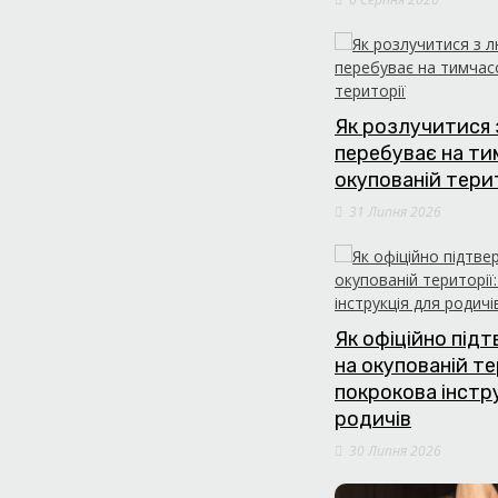
Як розлучитися 
перебуває на т
окупованій тери
31 Липня 2026
Як офіційно під
на окупованій те
покрокова інстр
родичів
30 Липня 2026