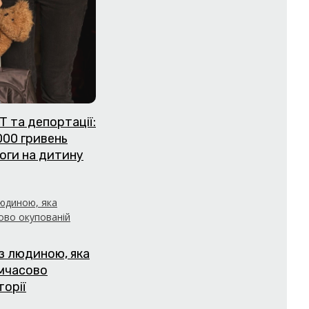
Т та депортації:
000 гривень
оги на дитину
з людиною, яка
имчасово
торії