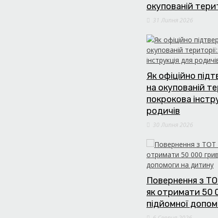
окупованій тери
31 Липня 2026
Як офіційно під
на окупованій те
покрокова інстр
родичів
30 Липня 2026
Повернення з ТО
як отримати 50 
підйомної допом
6 Серпня 2026