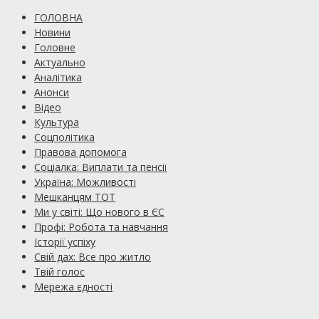
ГОЛОВНА
Новини
Головне
Актуально
Аналітика
Анонси
Відео
Культура
Соцполітика
Правова допомога
Соціалка: Виплати та пенсії
Україна: Можливості
Мешканцям ТОТ
Ми у світі: Що нового в ЄС
Профі: Робота та навчання
Історії успіху
Свій дах: Все про житло
Твій голос
Мережа єдності