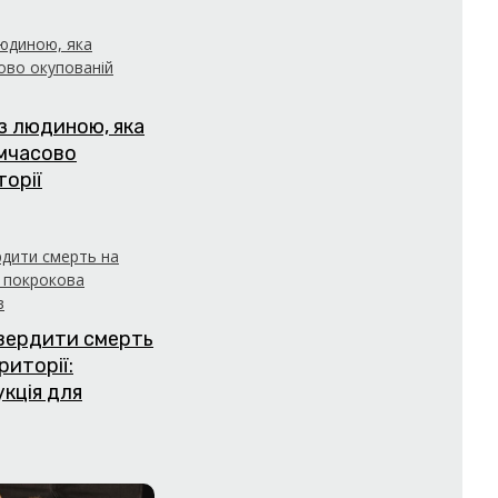
з людиною, яка
имчасово
торії
твердити смерть
риторії:
укція для