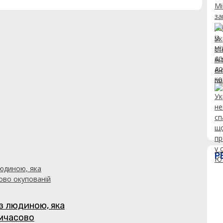
Р
з людиною, яка
имчасово