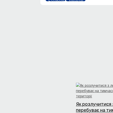
Як розлучитися 
перебуває на т