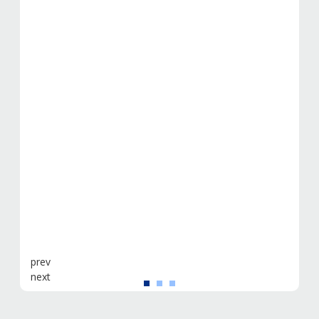
prev
next