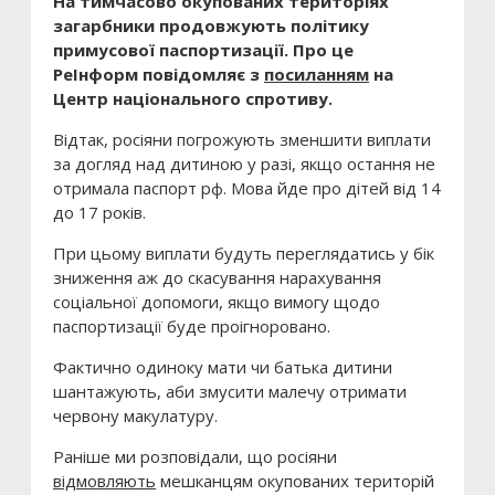
На тимчасово окупованих територіях
загарбники продовжують політику
примусової паспортизації. Про це
РеІнформ повідомляє з
посиланням
на
Центр національного спротиву.
Відтак, росіяни погрожують зменшити виплати
за догляд над дитиною у разі, якщо остання не
отримала паспорт рф. Мова йде про дітей від 14
до 17 років.
При цьому виплати будуть переглядатись у бік
зниження аж до скасування нарахування
соціальної допомоги, якщо вимогу щодо
паспортизації буде проігноровано.
Фактично одиноку мати чи батька дитини
шантажують, аби змусити малечу отримати
червону макулатуру.
Раніше ми розповідали, що росіяни
відмовляють
мешканцям окупованих територій