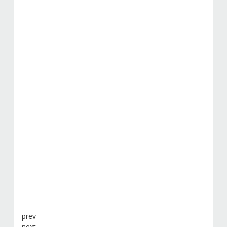
prev
next