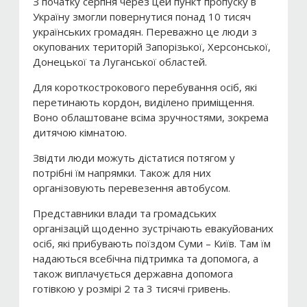
З початку серпня через цей пункт пропуску в
Україну змогли повернутися понад 10 тисяч
українських громадян. Переважно це люди з
окупованих територій Запорізької, Херсонської,
Донецької та Луганської областей.
Для короткострокового перебування осіб, які
перетинають кордон, виділено приміщення.
Воно облаштоване всіма зручностями, зокрема
дитячою кімнатою.
Звідти люди можуть дістатися потягом у
потрібні їм напрямки. Також для них
організовують перевезення автобусом.
Представники влади та громадських
організацій щоденно зустрічають евакуйованих
осіб, які прибувають поїздом Суми – Київ. Там їм
надаються всебічна підтримка та допомога, а
також виплачується державна допомога
готівкою у розмірі 2 та 3 тисячі гривень.