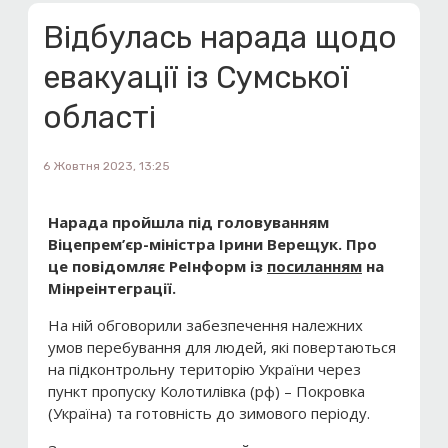
Відбулась нарада щодо
евакуації із Сумської
області
6 Жовтня 2023, 13:25
Нарада пройшла під головуванням
Віцепрем’єр-міністра Ірини Верещук.
Про
це повідомляє РеІнформ із
посиланням
на
Мінреінтеграції.
На ній обговорили забезпечення належних
умов перебування для людей, які повертаються
на підконтрольну територію України через
пункт пропуску Колотилівка (рф) – Покровка
(Україна) та готовність до зимового періоду.