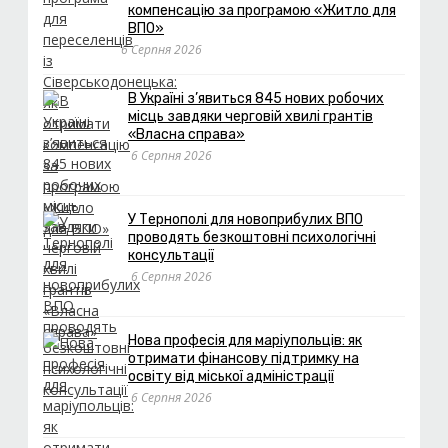
компенсацію за програмою «Житло для
ВПО»
6 Серпня 2026
В Україні з’явиться 845 нових робочих
місць завдяки черговій хвилі грантів
«Власна справа»
6 Серпня 2026
У Тернополі для новоприбулих ВПО
проводять безкоштовні психологічні
консультації
6 Серпня 2026
Нова професія для маріупольців: як
отримати фінансову підтримку на
освіту від міської адміністрації
6 Серпня 2026