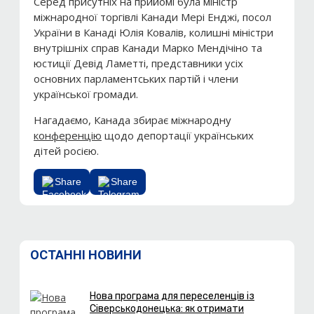
Серед присутніх на прийомі була міністр
міжнародної торгівлі Канади Мері Енджі, посол
України в Канаді Юлія Ковалів, колишні міністри
внутрішніх справ Канади Марко Мендічіно та
юстиції Девід Ламетті, представники усіх
основних парламентських партій і члени
української громади.
Нагадаємо, Канада збирає міжнародну
конференцію
щодо депортації українських
дітей росією.
Share
Share
ОСТАННІ НОВИНИ
Нова програма для переселенців із
Сіверськодонецька: як отримати