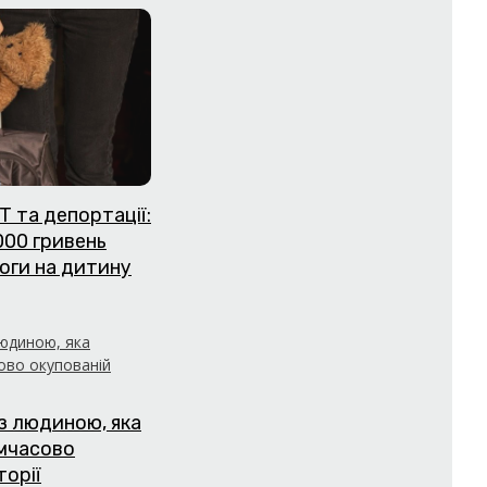
Т та депортації:
000 гривень
оги на дитину
з людиною, яка
имчасово
торії