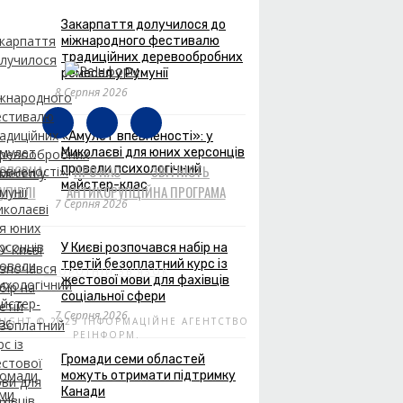
Закарпаття долучилося до
міжнародного фестивалю
традиційних деревообробних
ремесел у Румунії
8 Серпня 2026
«Амулет впевненості»: у
Миколаєві для юних херсонців
ГОЛОВНА
провели психологічний
ПРО НАС
ЗВІТНІСТЬ
майстер-клас
УПІВЛІ
АНТИКОРУПЦІЙНА ПРОГРАМА
7 Серпня 2026
У Києві розпочався набір на
третій безоплатний курс із
ЗВОРОТНІЙ ЗВ'ЯЗОК
жестової мови для фахівців
соціальної сфери
7 Серпня 2026
RIGHT © 2025 ІНФОРМАЦІЙНЕ АГЕНТСТВО
РЕІНФОРМ.
Громади семи областей
можуть отримати підтримку
Канади