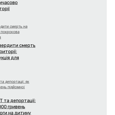
имчасово
торії
твердити смерть
риторії:
укція для
Т та депортації:
000 гривень
оги на дитину