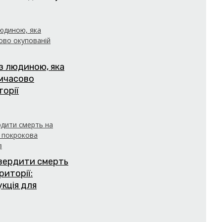
з людиною, яка
имчасово
торії
твердити смерть
риторії:
укція для