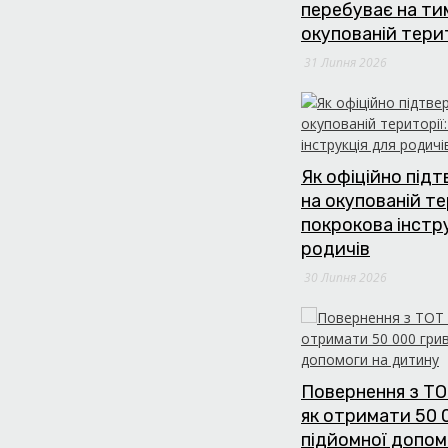
перебуває на т
окупованій тери
31 Липня 2026
Як офіційно під
на окупованій те
покрокова інстр
родичів
30 Липня 2026
Повернення з ТО
як отримати 50 
підйомної допом