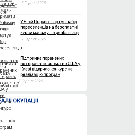
7 Серпня 2026
У Білій Церкві стартує набір
переселенців на безоплатні
курси масажу та реабілітації
7 Серпня 2026
Підтримка поранених
ветеранів: посольство США у
Києві відкрило конкурс на
реалізацію програм
7 Серпня 2026
ЕАЛІЇ ОКУПАЦІЇ