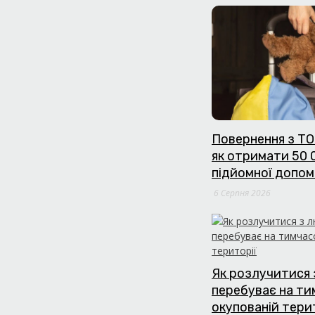
Повернення з ТО
як отримати 50 
підйомної допом
6 Серпня 2026
Як розлучитися 
перебуває на т
окупованій тери