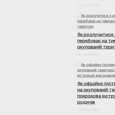
6 Серпня 2026
Як розлучитися 
перебуває на т
окупованій тери
31 Липня 2026
Як офіційно під
на окупованій те
покрокова інстр
родичів
30 Липня 2026