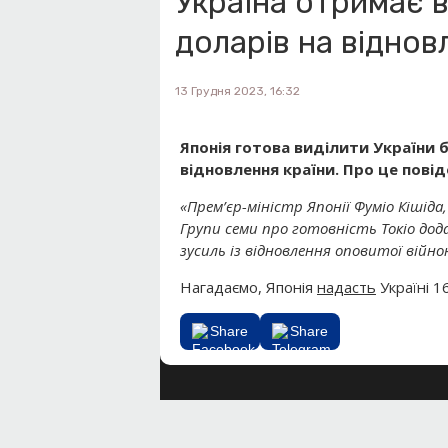
Україна отримає в
доларів на віднов
13 Грудня 2023, 16:32
Японія готова виділити України 
відновлення країни.
Про це повід
«
Прем’єр-міністр Японії Фуміо Кішіда,
Групи семи про готовність Токіо дод
зусиль із відновлення оповитої війно
Нагадаємо, Японія
надасть
Україні 1
Share
Share