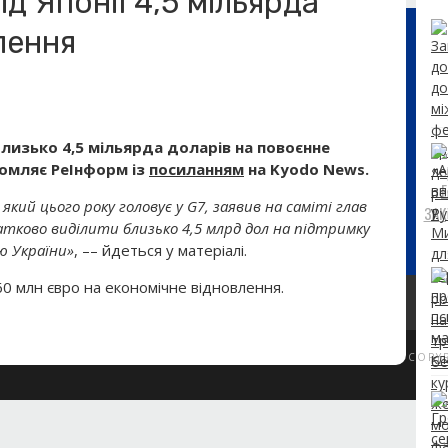
ід Японії 4,5 мільярда
лення
близько 4,5 мільярда
доларів
на повоєнне
омляє РеІнформ із
посиланням
на
Kyodo
News
.
 який цього року головує у G7, заявив на саміті глав
ЗАК
атково виділити близько 4,5 млрд дол на підтримку
ю України
»
, –– йдеться у матеріалі.
60 млн євро на економічне відновлення.
COPY