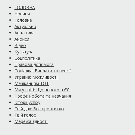
ГОЛОВНА
Новини
Головне
Актуально
Аналітика
Анонси
Відео
Культура
Соцполітика
Правова допомога
Соціалка: Виплати та пенсії
Україна: Можливості
Мешканцям ТОТ
Ми у світі: Що нового в ЄС
Профі: Робота та навчання
Історії успіху
Свій дах: Все про житло
Твій голос
Мережа єдності