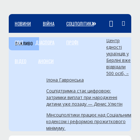
»
НОВИНИ
ВІЙНА
СОЦПОЛІТИКА
Центр
СВІТ
ДІАСПОРА
ПРОФІ
ВАЖЛИВО
єдності
українців у
Берліні вже
ВІДЕО
АНОНСИ
відвідали
500 осіб, –
Ілона Гавронська
Соцпідтримка стає цифровою:
затримки виплат при народженні
дитини уже позаду — Денис Улютін
Мінсоцполітики працює над Соціальним
кодексом і реформою прожиткового
мінімуму