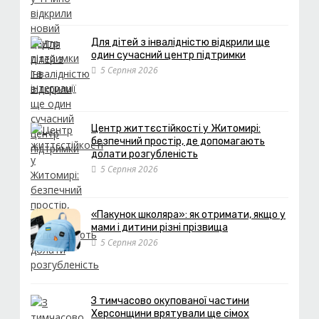
Для дітей з інвалідністю відкрили ще
один сучасний центр підтримки
5 Серпня 2026
Центр життєстійкості у Житомирі:
безпечний простір, де допомагають
долати розгубленість
5 Серпня 2026
«Пакунок школяра»: як отримати, якщо у
мами і дитини різні прізвища
5 Серпня 2026
З тимчасово окупованої частини
Херсонщини врятували ще сімох