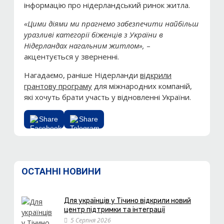
інформацію про нідерландський ринок житла.
«Цими діями ми прагнемо забезпечити найбільш
уразливі категорії біженців з України в
Нідерландах нагальним житлом»,
–
акцентується у зверненні.
Нагадаємо, раніше Нідерланди
відкрили
грантову програму
для міжнародних компаній,
які хочуть брати участь у відновленні України.
Share
Share
ОСТАННІ НОВИНИ
Для українців у Тічино відкрили новий
центр підтримки та інтеграції
5 Серпня 2026