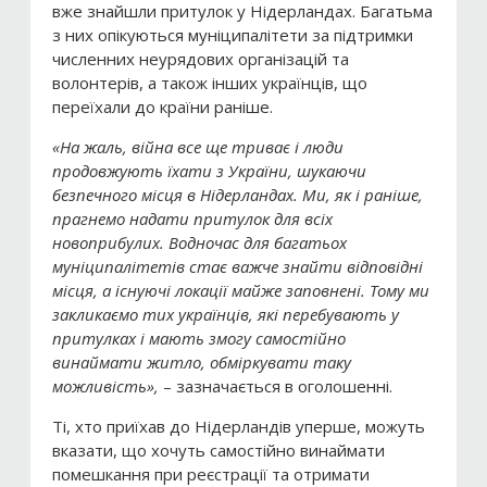
вже знайшли притулок у Нідерландах. Багатьма
з них опікуються муніципалітети за підтримки
численних неурядових організацій та
волонтерів, а також інших українців, що
переїхали до країни раніше.
«На жаль, війна все ще триває і люди
продовжують їхати з України, шукаючи
безпечного місця в Нідерландах. Ми, як і раніше,
прагнемо надати притулок для всіх
новоприбулих. Водночас для багатьох
муніципалітетів стає важче знайти відповідні
місця, а існуючі локації майже заповнені. Тому ми
закликаємо тих українців, які перебувають у
притулках і мають змогу самостійно
винаймати житло, обміркувати таку
можливість»,
– зазначається в оголошенні.
Ті, хто приїхав до Нідерландів уперше, можуть
вказати, що хочуть самостійно винаймати
помешкання при реєстрації та отримати