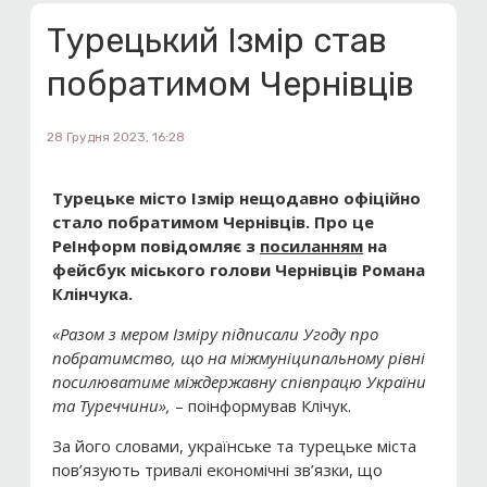
Турецький Ізмір став
побратимом Чернівців
28 Грудня 2023, 16:28
Турецьке місто Ізмір нещодавно офіційно
стало побратимом Чернівців. Про це
РеІнформ повідомляє з
посиланням
на
фейсбук міського голови Чернівців Романа
Клінчука.
«Разом з мером Ізміру підписали Угоду про
побратимство, що на міжмуніципальному рівні
посилюватиме міждержавну співпрацю України
та Туреччини»,
– поінформував Клічук.
За його словами, українське та турецьке міста
пов’язують тривалі економічні зв’язки, що