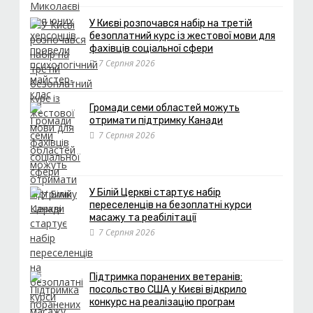
У Києві розпочався набір на третій
безоплатний курс із жестової мови для
фахівців соціальної сфери
7 Серпня 2026
Громади семи областей можуть
отримати підтримку Канади
7 Серпня 2026
У Білій Церкві стартує набір
переселенців на безоплатні курси
масажу та реабілітації
7 Серпня 2026
Підтримка поранених ветеранів:
посольство США у Києві відкрило
конкурс на реалізацію програм