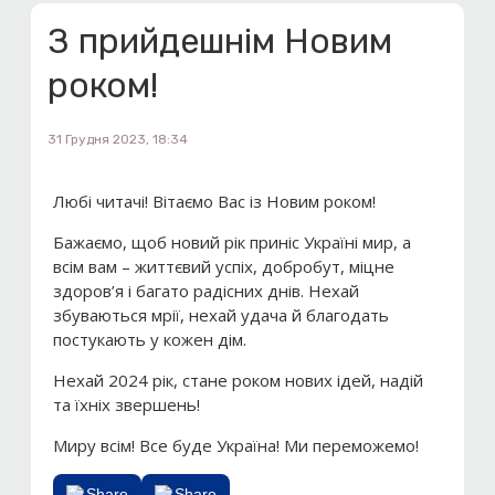
З прийдешнім Новим
роком!
31 Грудня 2023, 18:34
Любі читачі! Вітаємо Вас із Новим роком!
Бажаємо, щоб новий рік приніс Україні мир, а
всім вам – життєвий успіх, добробут, міцне
здоров’я і багато радісних днів. Нехай
збуваються мрії, нехай удача й благодать
постукають у кожен дім.
Нехай 2024 рік, стане роком нових ідей, надій
та їхніх звершень!
Миру всім! Все буде Україна! Ми переможемо!
Share
Share