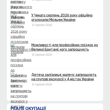
У Чикаго серпень 2026 року офіційно
оголосили Місяцем України
8 Серпня 2026
Можливості для професійних поїздок до
Великої Британії: кого запрошують
8 Серпня 2026
Дитяча залізниця: малечу запрошують
на групові екскурсії у 4 містах України
8 Серпня 2026
РЕАЛІЇ ОКУПАЦІЇ