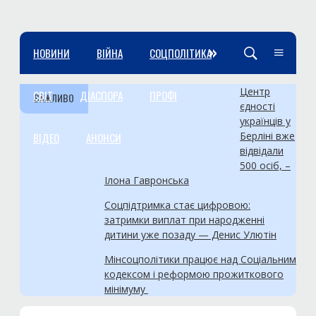
»
НОВИНИ
ВІЙНА
СОЦПОЛІТИКА
Центр
СВІТ
ДІАСПОРА
ПРОФІ
ВАЖЛИВО
єдності
українців у
Берліні вже
ВІДЕО
АНОНСИ
відвідали
500 осіб, –
Ілона Гавронська
Соцпідтримка стає цифровою:
затримки виплат при народженні
дитини уже позаду — Денис Улютін
Мінсоцполітики працює над Соціальним
кодексом і реформою прожиткового
мінімуму