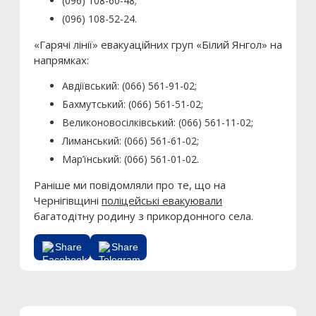
(096) 108-60-48;
(096) 108-52-24.
«Гарячі лінії» евакуаційних груп «Білий Янгол» на
напрямках:
Авдіївський: (066) 561-91-02;
Бахмутський: (066) 561-51-02;
Великоновосілківський: (066) 561-11-02;
Лиманський: (066) 561-61-02;
Мар’їнський: (066) 561-01-02.
Раніше ми повідомляли про те, що на
Чернігівщині
поліцейські евакуювали
багатодітну родину з прикордонного села.
Share
Share