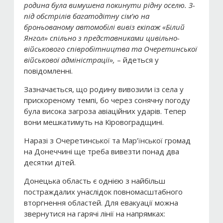
родина була вимушена покинути рідну оселю. З-
під обстрілів багатодітну сім’ю на
броньованому автомобілі вивіз екіпаж «Білий
Янгол» спільно з представниками цивільно-
військового співробітництва та Очеретинської
військової адміністрації»,
– йдеться у
повідомленні.
Зазначається, що родину вивозили із села у
прискореному темпі, бо через сонячну погоду
була висока загроза авіаційних ударів. Тепер
вони мешкатимуть на Кіровоградщині.
Наразі з Очеретинської та Мар’їнської громад
на Донеччині ще треба вивезти понад два
десятки дітей.
Донецька область є однією з найбільш
постраждалих унаслідок повномасштабного
вторгнення областей. Для евакуації можна
звернутися на гарячі лінії на напрямках: