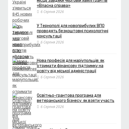
місць завдяки черговій хвилі грантів
«Власна справа»
6 Серпня 2026
У Тернополі для новоприбулих ВПО
проводять безкоштовні психологічні
консультації
6 Серпня 2026
Нова професія для маріупольців: як
отримати фінансову підтримку на
освіту від міської адміністрації
6 Серпня 2026
Освітньо-грантова програма для
ветеранського бізнесу: як взяти участь
6 Серпня 2026