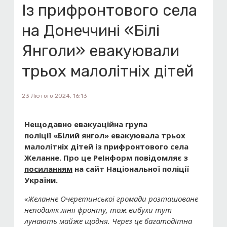
Із прифронтового села
на Донеччині «Білі
Янголи» евакуювали
трьох малолітніх дітей
23 Лютого 2024, 16:13
Нещодавно евакуаційна група
поліції «Білий янгол» евакуювала трьох
малолітніх дітей із прифронтового села
Желанне.
Про це РеІнформ повідомляє з
посиланням
на сайт
Національної поліції
України.
«Желанне Очеретинської громади розташоване
неподалік лінії фронту, тож вибухи тут
лунають майже щодня. Через це багатодітна