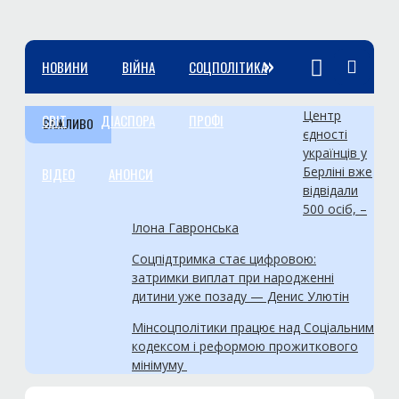
»
НОВИНИ
ВІЙНА
СОЦПОЛІТИКА
Центр
СВІТ
ДІАСПОРА
ПРОФІ
ВАЖЛИВО
єдності
українців у
Берліні вже
ВІДЕО
АНОНСИ
відвідали
500 осіб, –
Ілона Гавронська
Соцпідтримка стає цифровою:
затримки виплат при народженні
дитини уже позаду — Денис Улютін
Мінсоцполітики працює над Соціальним
кодексом і реформою прожиткового
мінімуму