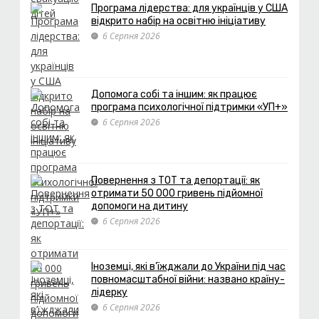
Програма лідерства: для українців у США
відкрито набір на освітню ініціативу
6 Серпня 2026
Допомога собі та іншим: як працює
програма психологічної підтримки «УП+»
6 Серпня 2026
Повернення з ТОТ та депортації: як
отримати 50 000 гривень підйомної
допомоги на дитину
6 Серпня 2026
Іноземці, які в’їжджали до України під час
повномасштабної війни: названо країну-
лідерку
6 Серпня 2026