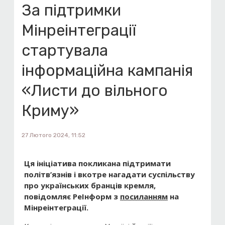
За підтримки
Мінреінтеграції
стартувала
інформаційна кампанія
«Листи до вільного
Криму»
27 Лютого 2024, 11:52
Ця ініціатива покликана підтримати
політв’язнів і вкотре нагадати суспільству
про українських бранців кремля,
повідомляє РеІнформ з
посиланням
на
Мінреінтеграції.