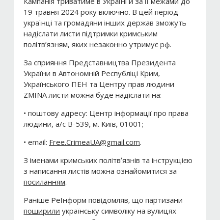
Кампанія триватиме в Україні й за її межами до
19 травня 2024 року включно. В цей період
українці та громадяни інших держав зможуть
надіслати листи підтримки кримським
політв’язням, яких незаконно утримує рф.
За сприяння Представництва Президента
України в Автономній Республіці Крим,
Українського ПЕН та Центру прав людини
ZMINA листи можна буде надіслати на:
• поштову адресу: Центр інформації про права
людини, а/с В-539, м. Київ, 01001;
• email:
Free.CrimeaUA@gmail.com
.
З іменами кримських політвʼязнів та інструкцією
з написання листів можна ознайомитися за
посиланням
.
Раніше РеІнформ повідомляв, що партизани
поширили
українську символіку на вулицях