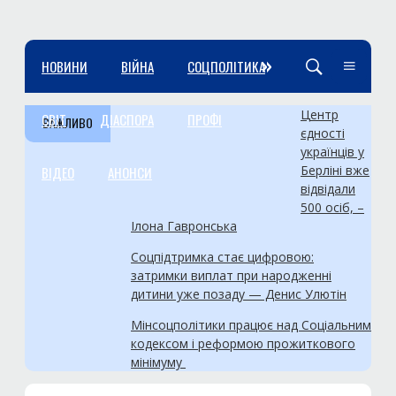
»
НОВИНИ
ВІЙНА
СОЦПОЛІТИКА
Центр
СВІТ
ДІАСПОРА
ПРОФІ
ВАЖЛИВО
єдності
українців у
Берліні вже
ВІДЕО
АНОНСИ
відвідали
500 осіб, –
Ілона Гавронська
Соцпідтримка стає цифровою:
затримки виплат при народженні
дитини уже позаду — Денис Улютін
Мінсоцполітики працює над Соціальним
кодексом і реформою прожиткового
мінімуму