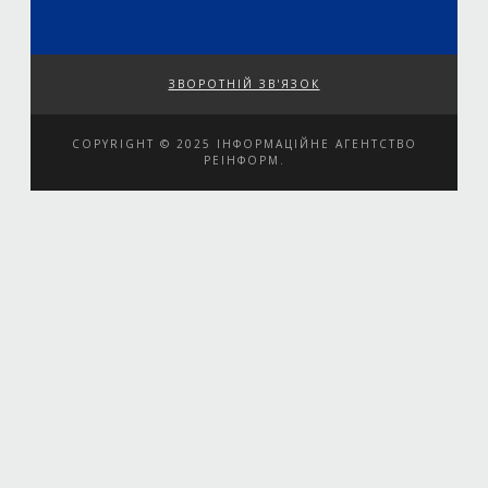
ЗВОРОТНІЙ ЗВ'ЯЗОК
COPYRIGHT © 2025 ІНФОРМАЦІЙНЕ АГЕНТСТВО
РЕІНФОРМ.