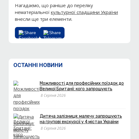
Нагадаємо, що раніше до переліку
нематеріальної
культурної спадщини України
внесли ще три елементи.
Share
Share
ОСТАННІ НОВИНИ
Можливості для професійних поїздок до
Великої Британії: кого запрошують
8 Серпня 2026
Дитяча залізниця: малечу запрошують
на групові екскурсії у 4 містах України
8 Серпня 2026