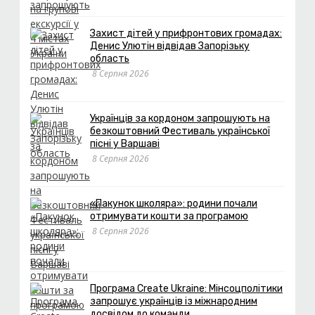
Захист дітей у прифронтових громадах:
Денис Улютін відвідав Запорізьку
область
8 Серпня 2026
Українців за кордоном запрошують на
безкоштовний Фестиваль української
пісні у Варшаві
8 Серпня 2026
«Пакунок школяра»: родини почали
отримувати кошти за програмою
8 Серпня 2026
Програма Create Ukraine: Мінсоцполітики
запрошує українців із міжнародним
досвідом до команди