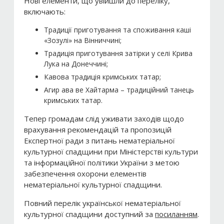
Нові елементи, що увійшли до переліку,
включають:
Традиції приготування та споживання каші
«Зозулі» на Вінниччині;
Традиція приготування затірки у селі Крива
Лука на Донеччині;
Кавова традиція кримських татар;
Агир ава ве Хайтарма – традиційний танець
кримських татар.
Тепер громадам слід уживати заходів щодо
врахування рекомендацій та пропозицій
Експертної ради з питань нематеріальної
культурної спадщини при Міністерстві культури
та інформаційної політики України з метою
забезпечення охорони елементів
нематеріальної культурної спадщини.
Повний перелік української нематеріальної
культурної спадщини доступний за
посиланням
.