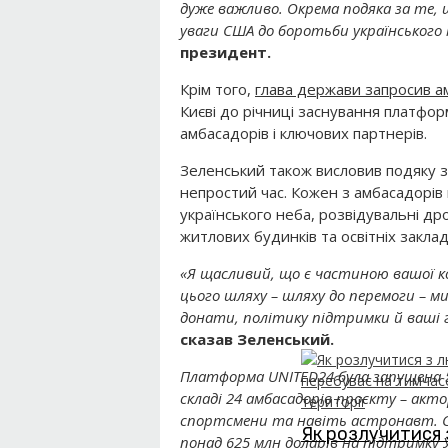
дуже важливо. Окрема подяка за те
уваги США до боротьби українського 
президент.
Крім того,
глава держави запросив а
Києві до річниці заснування платформ
амбасадорів і ключових партнерів.
Зеленський також висловив подяку зі
непростий час. Кожен з амбасадорів 
українського неба, розвідувальні д
житлових будинків та освітніх закла
«Я щасливий, що є частиною вашої ко
цього шляху – шляху до перемоги – ми
донати, політику підтримки й ваші го
сказав Зеленський.
Платформа UNITED24
була запущена 5
складі 24 амбасадорів проєкту –
актор
спортсмени та навіть астронавт. 
Як розлучитися 
понад 625 млн доларів на підтримку 