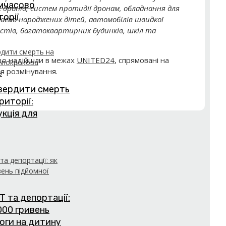
имчасово
х дронів, систем протидії дронам, обладнання для
торії
часно народжених дітей, автомобілів швидкої
остів, багатоквартирних будинків, шкіл та
що надійшли в межах
UNITED24
, спрямовані на
я розмінування.
твердити смерть
риторії:
укція для
Т та депортації:
000 гривень
оги на дитину