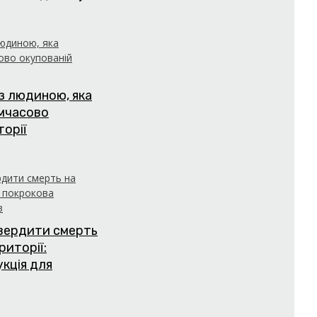
з людиною, яка
имчасово
торії
твердити смерть
риторії:
укція для