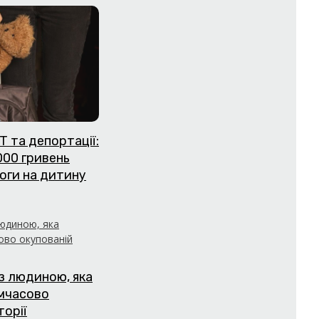
Т та депортації:
000 гривень
оги на дитину
з людиною, яка
имчасово
торії