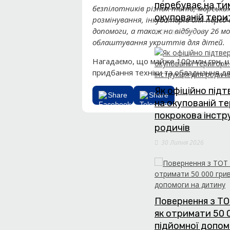
перебуває на т
безпілотників різних типів, морськи
окупованій тери
розмінування, інкубаторів для перед
допомоги, а також на відбудову 26 м
31 Липня 2026
облаштування укриттів для дітей.
Нагадаємо, що майже 100 млн грн, 
придбання техніки та обладнання дл
Як офіційно під
Share
Share
на окупованій те
покрокова інстр
родичів
30 Липня 2026
Повернення з ТО
як отримати 50 
підйомної допом