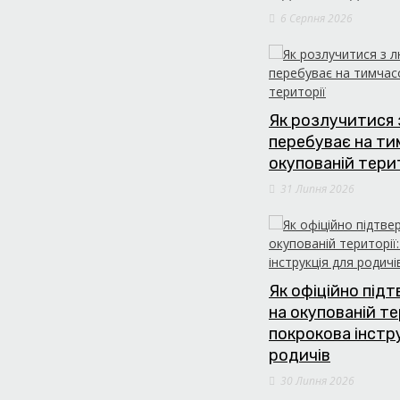
6 Серпня 2026
Як розлучитися 
перебуває на т
окупованій тери
31 Липня 2026
Як офіційно під
на окупованій те
покрокова інстр
родичів
30 Липня 2026