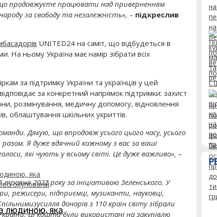
, що продовжуєте працювати над приверненням
народу за свободу та незалежність»,
–
підкреслив
мбасадорів
UNITED24 на саміт, що відбудеться в
и. На ньому Україна має намір зібрати всіх
ркам за підтримку України та українців у цей
відповідає за конкретний напрямок підтримки: захист
рони, розмінування, медичну допомогу, відновлення
дів, облаштування шкільних укриттів.
манди. Дякую, що впродовж усього цього часу, усього
 разом. Я дуже вдячний кожному з вас за ваші
лоси, які чують у всьому світі. Це дуже важливо»,
–
Р
 травня 2022 року за ініціативою Зеленського. У
и, режисери, підприємці, музиканти, науковці,
Спільними
зусилля донорів з 110 країн світу зібрали
з людиною, яка
України. Ці кошти були використані на закупівлю