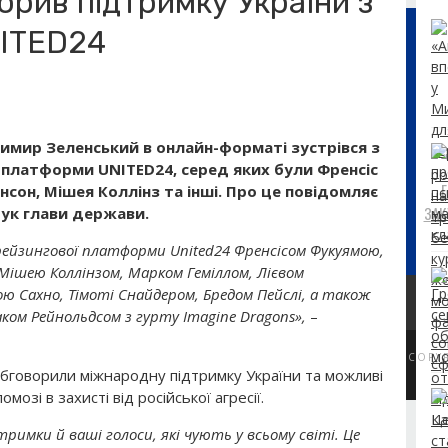
орив підтримку України з
ITED24
мир Зеленський в онлайн-форматі зустрівся з
платформи UNITED24, серед яких були Френсіс
нсон, Мішея Коллінз та інші. Про це повідомляє
ЗАК
бук
глави держави.
рейзингової платформи United24 Френсісом Фукуямою,
Мішею Коллінзом, Марком Геміллом, Лієвом
ю Сахно, Тімоті Снайдером, Бредом Пейслі, а також
ом Рейнольдсом з гурту Imagine Dragons»,
–
COPY
 обговорили міжнародну підтримку України та можливі
озі в захисті від російської агресії.
римки й ваші голоси, які чують у всьому світі. Це