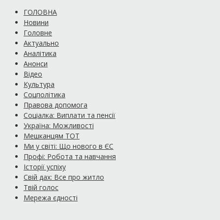
ГОЛОВНА
Новини
Головне
Актуально
Аналітика
Анонси
Відео
Культура
Соцполітика
Правова допомога
Соціалка: Виплати та пенсії
Україна: Можливості
Мешканцям ТОТ
Ми у світі: Що нового в ЄС
Профі: Робота та навчання
Історії успіху
Свій дах: Все про житло
Твій голос
Мережа єдності