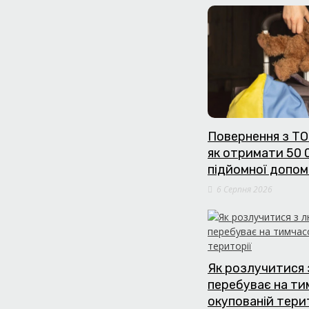
Повернення з ТО
як отримати 50 
підйомної допом
6 Серпня 2026
Як розлучитися 
перебуває на т
окупованій тери