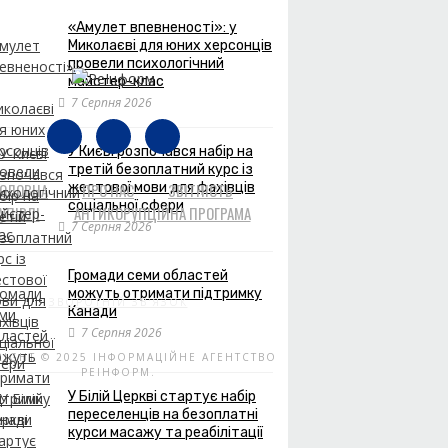
«Амулет впевненості»: у
Миколаєві для юних херсонців
провели психологічний
майстер-клас
7 Серпня 2026
У Києві розпочався набір на
третій безоплатний курс із
ГОЛОВНА
жестової мови для фахівців
ПРО НАС
ЗВІТНІСТЬ
соціальної сфери
УПІВЛІ
АНТИКОРУПЦІЙНА ПРОГРАМА
7 Серпня 2026
Громади семи областей
можуть отримати підтримку
ЗВОРОТНІЙ ЗВ'ЯЗОК
Канади
7 Серпня 2026
RIGHT © 2025 ІНФОРМАЦІЙНЕ АГЕНТСТВО
РЕІНФОРМ.
У Білій Церкві стартує набір
переселенців на безоплатні
курси масажу та реабілітації