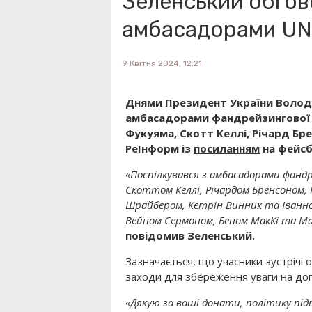
Зеленський обгов
амбасадорами UN
9 Квітня 2024, 12:21
Днями Президент України Володи
амбасадорами фандрейзингової 
Фукуяма, Скотт Келлі, Річард Бре
РеІнформ із
посиланням
на фейс
«Поспілкувався з амбасадорами фанд
Скоттом Келлі, Річардом Бренсоном, 
Шрайбером, Кетрін Винник та Іванно
Вейном Сермоном, Беном МакКі та Мак
повідомив Зеленський.
Зазначається, що учасники зустрічі
заходи для збереження уваги на допом
«Дякую за ваші донати, політику підт