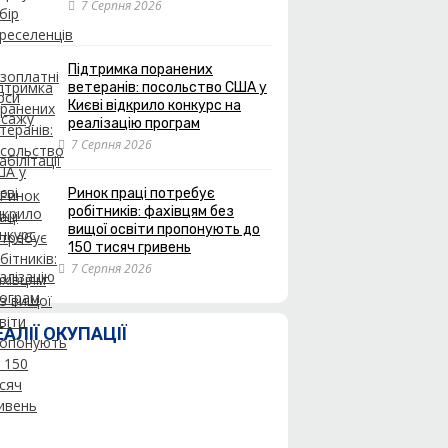
7 Серпня 2026
Підтримка поранених
ветеранів: посольство США у
Києві відкрило конкурс на
реалізацію програм
7 Серпня 2026
Ринок праці потребує
робітників: фахівцям без
вищої освіти пропонують до
150 тисяч гривень
7 Серпня 2026
ЕАЛІЇ ОКУПАЦІЇ