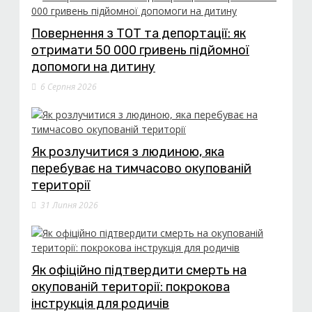
Повернення з ТОТ та депортації: як
отримати 50 000 гривень підйомної
допомоги на дитину
6 Серпня 2026
Як розлучитися з людиною, яка
перебуває на тимчасово окупованій
території
31 Липня 2026
Як офіційно підтвердити смерть на
окупованій території: покрокова
інструкція для родичів