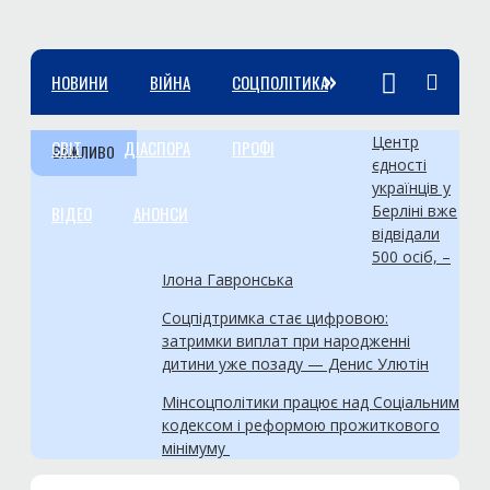
»
НОВИНИ
ВІЙНА
СОЦПОЛІТИКА
Центр
СВІТ
ДІАСПОРА
ПРОФІ
ВАЖЛИВО
єдності
українців у
Берліні вже
ВІДЕО
АНОНСИ
відвідали
500 осіб, –
Ілона Гавронська
Соцпідтримка стає цифровою:
затримки виплат при народженні
дитини уже позаду — Денис Улютін
Мінсоцполітики працює над Соціальним
кодексом і реформою прожиткового
мінімуму