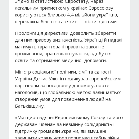
Згідно зі статистикою Євростату, наразі
легальним прихистком у країнах Євросоюзу
користуються близько 4,4 мільйона українців,
переважна більшість з яких — жінки з дітьми.
Пролонгація директиви дозволить зберегти
для них правову визначеність. Українці й надалі
матимуть гарантовані права на законне
проживання, працевлаштування, здобуття
освіти та отримання медичної допомоги.
Міністр соціальної політики, сім’ї та єдності
України Денис Улютін подякував європейським
партнерам за послідовну допомогу, проте
наголосив, що глобальною метою залишається
створення умов для повернення людей на
Батьківщину.
«Ми щиро вдячні Європейському Союзу та його
державам-членам за незмінну солідарність і
підтримку громадян України, які змушені
залишити країну через повномасштабну війну,