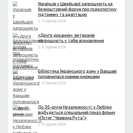
Українців у Швейцарії запрошують на
безкоштовний форум про психологічну
підтримку та адаптацію
9 Серпня 2026
«Друге дихання»: ветеранів
запрошують у табір відновлення
9 Серпня 2026
Бібліотека Українського дому у Варшаві
поповнилася новими книжками
9 Серпня 2026
До 35-річчя Незалежності: у Любліні
відбудеться спеціальний показ фільму
«Потяг “Червона Рута”»
9 Серпня 2026