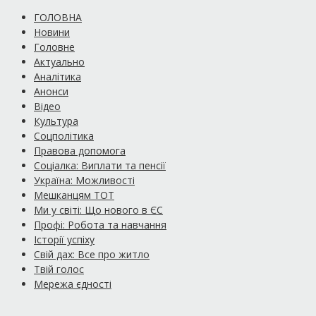
ГОЛОВНА
Новини
Головне
Актуально
Аналітика
Анонси
Відео
Культура
Соцполітика
Правова допомога
Соціалка: Виплати та пенсії
Україна: Можливості
Мешканцям ТОТ
Ми у світі: Що нового в ЄС
Профі: Робота та навчання
Історії успіху
Свій дах: Все про житло
Твій голос
Мережа єдності