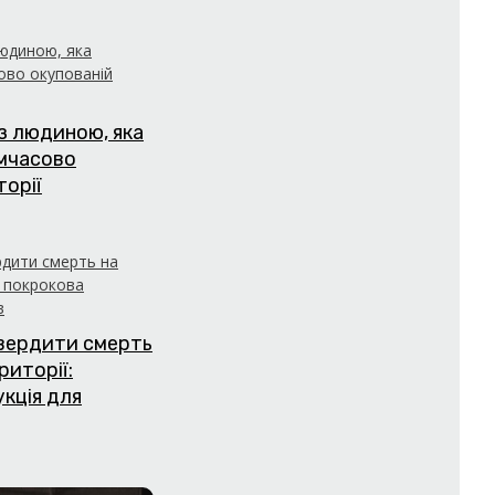
з людиною, яка
имчасово
торії
твердити смерть
риторії:
укція для