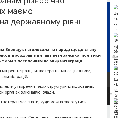
анам різнобічної
ях маємо
на державному рівні
ина Верещук наголосила на нараді щодо стану
их підрозділів з питань ветеранської політики
ЗАК
Інформ з
посиланням
на Мінреінтеграції.
Мінреінтеграції, Мінветеранів, Мінсоцполітики,
 адміністрацій.
аспекти утворення таких структурних підрозділів.
ри органах виконавчої влади.
COPY
н ветеран має знати, куди можна звернутись
их підрозділів. Серед них — надання соціальної