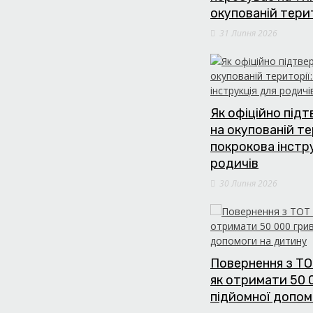
окупованій тери
31 Липня 2026
Як офіційно під
на окупованій те
покрокова інстр
родичів
30 Липня 2026
Повернення з ТО
як отримати 50 
підйомної допом