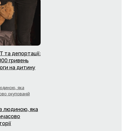
Т та депортації:
000 гривень
оги на дитину
з людиною, яка
имчасово
торії