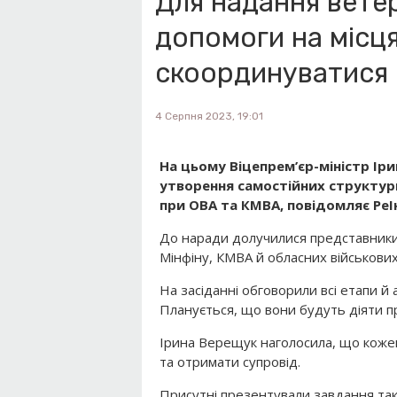
Для надання ветер
допомоги на місц
скоординуватися 
4 Серпня 2023, 19:01
На цьому Віцепрем’єр-міністр Ір
утворення самостійних структурн
при ОВА та КМВА, повідомляє Ре
До наради долучилися представники 
Мінфіну, КМВА й обласних військових
На засіданні обговорили всі етапи й 
Планується, що вони будуть діяти п
Ірина Верещук наголосила, що коже
та отримати супровід.
Присутні презентували завдання так