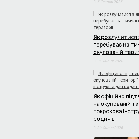
6 Серпня 2026
Як розлучитися 
перебуває на т
окупованій тери
31 Липня 2026
Як офіційно під
на окупованій те
покрокова інстр
родичів
30 Липня 2026