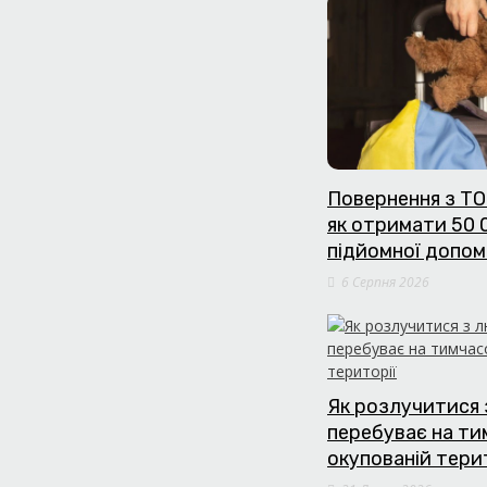
Повернення з ТО
як отримати 50 
підйомної допом
6 Серпня 2026
Як розлучитися 
перебуває на т
окупованій тери