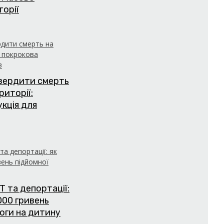
торії
твердити смерть
риторії:
укція для
Т та депортації:
000 гривень
оги на дитину