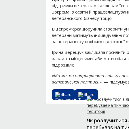
підтримки ветеранам та членам їхніх
Зокрема, з освіти й працевлаштуван
ветеранського бізнесу тощо.
Віцепрем’єрка доручила створити уні
ветерани матимуть індивідуальні по
за ветеранську політику від кожної об
Ірина Верещук закликала посилити 
влади та місцевими, аби мати спільн
підрозділів.
«Ми маємо напрацювати спільну пози
ветеранської політики»,
— підсумува
Share
Share
Як розлучитися 
перебуває на т