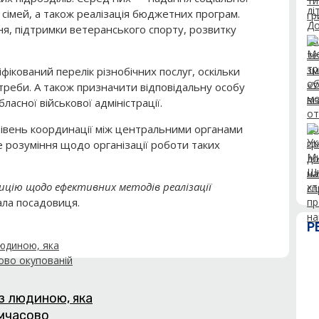
 сімей, а також реалізація бюджетних програм.
ня, підтримки ветеранського спорту, розвитку
фікований перелік різнобічних послуг, оскільки
треби. А також призначити відповідальну особу
ласної військової адміністрації.
рівень координації між центральними органами
е розуміння щодо організації роботи таких
цію щодо ефективних методів реалізації
ла посадовиця.
Р
з людиною, яка
имчасово