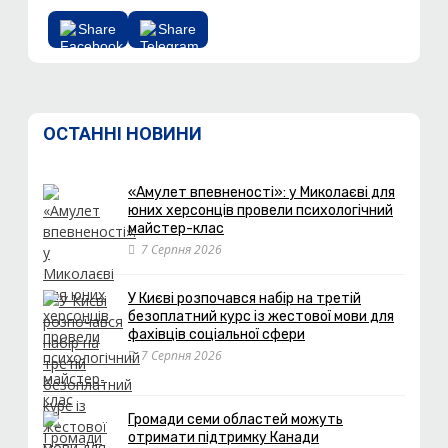
Share
Share
ОСТАННІ НОВИНИ
«Амулет впевненості»: у Миколаєві для
юних херсонців провели психологічний
майстер-клас
7 Серпня 2026
У Києві розпочався набір на третій
безоплатний курс із жестової мови для
фахівців соціальної сфери
7 Серпня 2026
Громади семи областей можуть
отримати підтримку Канади