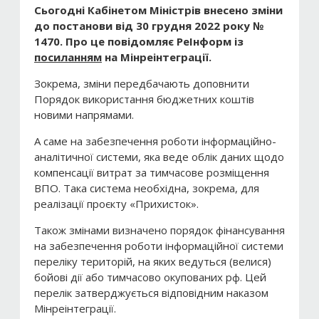
Сьогодні Кабінетом Міністрів внесено зміни
до постанови від 30 грудня 2022 року №
1470.
Про це повідомляє РеІнформ із
посиланням
на Мінреінтеграції.
Зокрема, зміни передбачають доповнити
Порядок використання бюджетних коштів
новими напрямами.
А саме на забезпечення роботи інформаційно-
аналітичної системи, яка веде облік даних щодо
компенсації витрат за тимчасове розміщення
ВПО. Така система необхідна, зокрема, для
реалізації проєкту «Прихисток».
Також змінами визначено порядок фінансування
на забезпечення роботи інформаційної системи
переліку територій, на яких ведуться (велися)
бойові дії або тимчасово окупованих рф. Цей
перелік затверджується відповідним наказом
Мінреінтеграції.