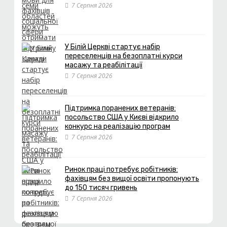
7 Серпня 2026
У Білій Церкві стартує набір
переселенців на безоплатні курси
масажу та реабілітації
7 Серпня 2026
Підтримка поранених ветеранів:
посольство США у Києві відкрило
конкурс на реалізацію програм
7 Серпня 2026
Ринок праці потребує робітників:
фахівцям без вищої освіти пропонують
до 150 тисяч гривень
7 Серпня 2026