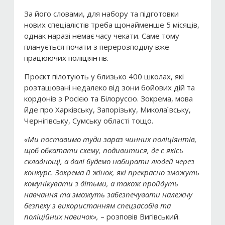
За його словами, для набору та підготовки
нових спеціалістів треба щонайменше 5 місяців,
однак наразі немає часу чекати. Саме тому
планується почати з перерозподілу вже
працюючих поліціянтів.
Проєкт пілотують у близько 400 школах, які
розташовані недалеко від зони бойових дій та
кордонів з Росією та Білоруссю. Зокрема, мова
йде про Харківську, Запорізьку, Миколаївську,
Чернігівську, Сумську області тощо.
«Ми поставимо туди зараз чинних поліціянтів,
щоб обкатати схему, подивитися, де є якісь
складнощі, а далі будемо набирати людей через
конкурс. Зокрема й жінок, які прекрасно зможуть
комунікувати з дітьми, а також пройдуть
навчання та зможуть забезпечувати належну
безпеку з використанням спецзасобів та
поліційних навичок»,
– розповів Вигівський.