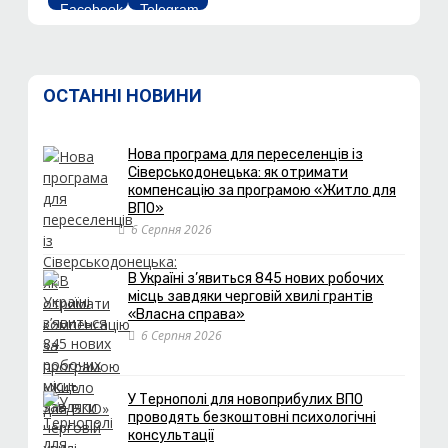
ОСТАННІ НОВИНИ
Нова програма для переселенців із
Сіверськодонецька: як отримати
компенсацію за програмою «Житло для
ВПО»
6 Серпня 2026
В Україні з’явиться 845 нових робочих
місць завдяки черговій хвилі грантів
«Власна справа»
6 Серпня 2026
У Тернополі для новоприбулих ВПО
проводять безкоштовні психологічні
консультації