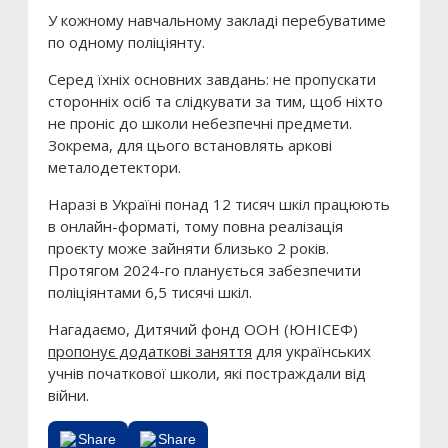
У кожному навчальному закладі перебуватиме
по одному поліціянту.
Серед їхніх основних завдань: не пропускати
сторонніх осіб та слідкувати за тим, щоб ніхто
не проніс до школи небезпечні предмети.
Зокрема, для цього встановлять аркові
металодетектори.
Наразі в Україні понад 12 тисяч шкіл працюють
в онлайн-форматі, тому повна реалізація
проєкту може зайняти близько 2 років.
Протягом 2024-го планується забезпечити
поліціянтами 6,5 тисячі шкіл.
Нагадаємо, Дитячий фонд ООН (ЮНІСЕФ)
пропонує додаткові заняття
для українських
учнів початкової школи, які постраждали від
війни.
Share
Share