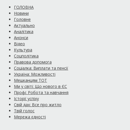
ГОЛОВНА
Новини
Головне
Актуально
Аналітика
Анонси
Відео
Культура
Соцполітика
Правова допомога
Соціалка: Виплати та пенсії
Україна: Можливості
Мешканцям ТОТ
Ми у світі: Що нового в ЄС
Профі: Робота та навчання
Історії успіху
Свій дах: Все про житло
Твій голос
Мережа єдності