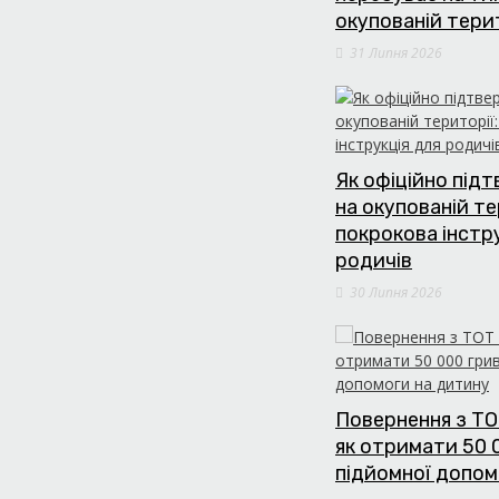
окупованій тери
31 Липня 2026
Як офіційно під
на окупованій те
покрокова інстр
родичів
30 Липня 2026
Повернення з ТО
як отримати 50 
підйомної допом