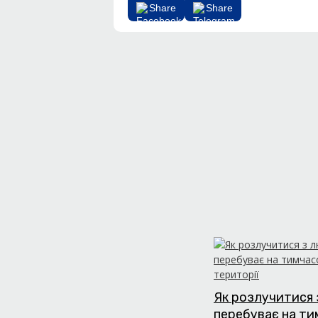
Share
Share
Як розлучитися 
перебуває на т