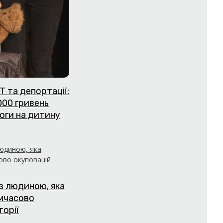
Т та депортації:
000 гривень
оги на дитину
з людиною, яка
имчасово
торії