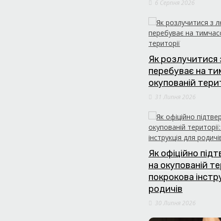
6 Серпня 2026
Як розлучитися 
перебуває на т
окупованій тери
31 Липня 2026
Як офіційно під
на окупованій те
покрокова інстр
родичів
30 Липня 2026