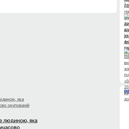
Р
з людиною, яка
имчасово