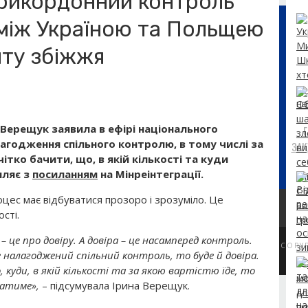
рикордонний контроль
 між Україною та Польщею
иту збіжжя
 Верещук заявила в ефірі національного
лагодження спільного контролю, в тому числі за
ЗАК
тко бачити, що, в якій кількості та куди
мляє з
посиланням
на
Мінреінтеграції.
ес має відбуватися прозоро і зрозуміло. Це
сті.
 це про довіру. А довіра – це насамперед контроль.
COPY
 налагоджений спільний контроль, то буде й довіра.
куди, в якій кількості та за якою вартістю їде, то
катиме»,
– підсумувала Ірина Верещук.