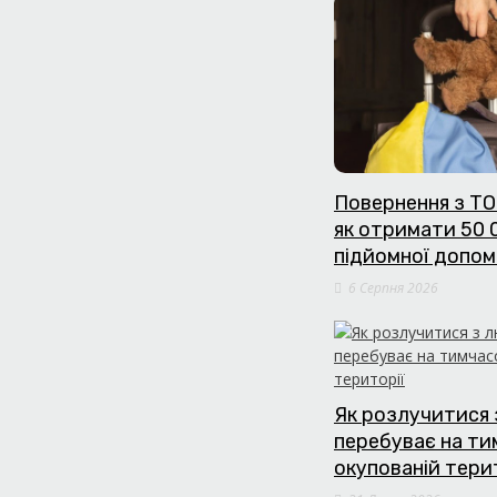
Повернення з ТО
як отримати 50 
підйомної допом
6 Серпня 2026
Як розлучитися 
перебуває на т
окупованій тери