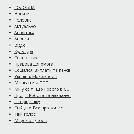
ГОЛОВНА
Новини
Головне
Актуально
Аналітика
Анонси
Відео
Культура
Соцполітика
Правова допомога
Соціалка: Виплати та пенсії
Україна: Можливості
Мешканцям ТОТ
Ми у світі: Що нового в ЄС
Профі: Робота та навчання
Історії успіху
Свій дах: Все про житло
Твій голос
Мережа єдності