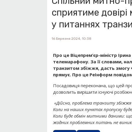
Спільний митно-п
сприятиме довірі
у питаннях транз
16 Березня 2024, 10:38
Про це Віцепрем’єр-міністр Ірина
телемарафону. За її словами, на
транзитом збіжжя, дасть змогу чі
прямує. Про це РеІнформ повідо
Посадовиця переконана, що цей проц
дозволить вирішити існуючі розбіжно
«Дійсно, проблема транзиту збіжжя –
Коли на наших пунктах пропуску буде
Коли буде обмін митними даними: що, 
жодних проблемних питань не вини