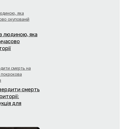
з людиною, яка
имчасово
торії
твердити смерть
риторії:
укція для