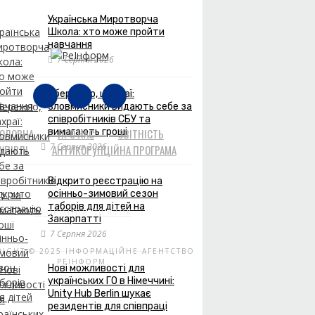
Українська Миротворча
Школа: хто може пройти
навчання
7 Серпня 2026
Обережно, шахраї:
зловмисники видають себе за
співробітників СБУ та
ГОЛОВНА
вимагають гроші
ПРО НАС
ЗВІТНІСТЬ
7 Серпня 2026
УПІВЛІ
АНТИКОРУПЦІЙНА ПРОГРАМА
Відкрито реєстрацію на
осінньо-зимовий сезон
таборів для дітей на
ЗВОРОТНІЙ ЗВ'ЯЗОК
Закарпатті
7 Серпня 2026
RIGHT © 2025 ІНФОРМАЦІЙНЕ АГЕНТСТВО
РЕІНФОРМ.
Нові можливості для
українських ГО в Німеччині:
Unity Hub Berlin шукає
резидентів для співпраці