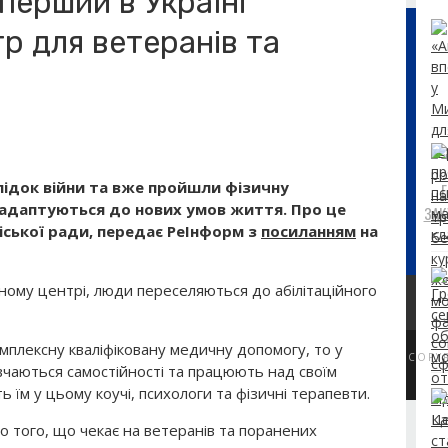
 перший в Україні
тр для ветеранів та
лідок війни та вже пройшли фізичну
, адаптуються до нових умов життя. Про це
ЗАК
міської ради, передає РеІнформ з
посиланням
на
ному центрі, люди переселяються до абілітаційного
плексну кваліфіковану медичну допомогу, то у
COPY
вчаються самостійності та працюють над своїм
їм у цьому коучі, психологи та фізичні терапевти.
 того, що чекає на ветеранів та поранених