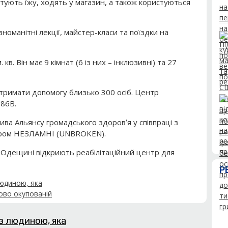
тують їжу, ходять у магазин, а також користуються
номанітні лекції, майстер-класи та поїздки на
кв. Він має 9 кімнат (6 із них – інклюзивні) та 27
отримати допомогу близько 300 осіб. Центр
 86В.
іатива Альянсу громадського здоровʼя у співпраці з
тром НЕЗЛАМНІ (UNBROKEN).
а Одещині
відкриють
реабілітаційний центр для
Р
з людиною, яка