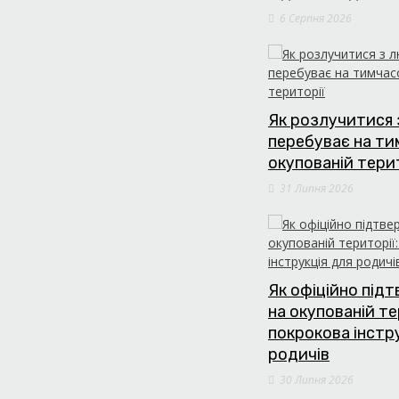
6 Серпня 2026
Як розлучитися 
перебуває на т
окупованій тери
31 Липня 2026
Як офіційно під
на окупованій те
покрокова інстр
родичів
30 Липня 2026