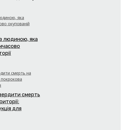
з людиною, яка
имчасово
торії
твердити смерть
риторії:
укція для