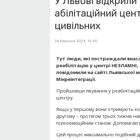
У Львові відкрили
абілітаційний цен
цивільних
26 Березня 2024, 15:40
Тут люди, які постраждали внас
реабілітацію у центрі НЕЗЛАМНІ
повідомили на сайті Львівської 
Мінреінтеграції.
Пройшовши лікування у реабілітацій
центру.
Якщо у першому вони отримують ком
другому – протягом трьох тижнів на
психоемоційним станом. Допомагають 
Цей процес максимально подібний до