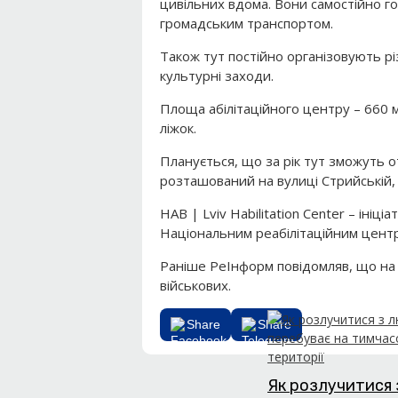
цивільних вдома. Вони самостійно го
громадським транспортом.
Також тут постійно організовують різ
культурні заходи.
Площа абілітаційного центру – 660 м. 
ліжок.
Планується, що за рік тут зможуть 
розташований на вулиці Стрийській,
HAB | Lviv Habilitation Center – ініц
Національним реабілітаційним цен
Раніше РеІнформ повідомляв, що н
військових.
Share
Share
Як розлучитися 