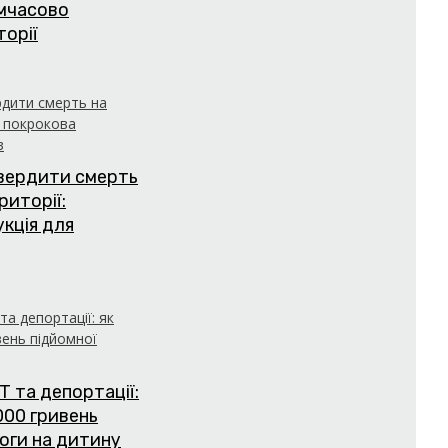
имчасово
торії
твердити смерть
риторії:
укція для
Т та депортації:
000 гривень
оги на дитину