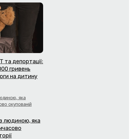
Т та депортації:
000 гривень
оги на дитину
з людиною, яка
имчасово
торії