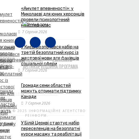
«Амулет впевненості»: у
Миколаєві для юних херсонців
провели психологічний
майстер-клас
7 Серпня 2026
У Києві розпочався набір на
третій безоплатний курс із
ГОЛОВНА
жестової мови для фахівців
ПРО НАС
ЗВІТНІСТЬ
соціальної сфери
УПІВЛІ
АНТИКОРУПЦІЙНА ПРОГРАМА
7 Серпня 2026
Громади семи областей
можуть отримати підтримку
ЗВОРОТНІЙ ЗВ'ЯЗОК
Канади
7 Серпня 2026
RIGHT © 2025 ІНФОРМАЦІЙНЕ АГЕНТСТВО
РЕІНФОРМ.
У Білій Церкві стартує набір
переселенців на безоплатні
курси масажу та реабілітації