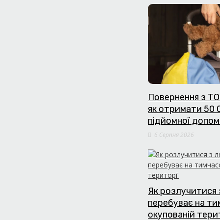
Повернення з ТО
як отримати 50 
підйомної допом
6 Серпня 2026
Як розлучитися 
перебуває на т
окупованій тери