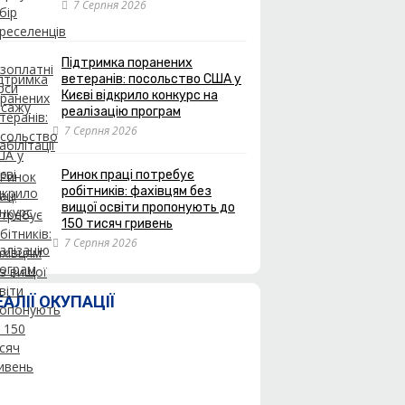
7 Серпня 2026
Підтримка поранених
ветеранів: посольство США у
Києві відкрило конкурс на
реалізацію програм
7 Серпня 2026
Ринок праці потребує
робітників: фахівцям без
вищої освіти пропонують до
150 тисяч гривень
7 Серпня 2026
ЕАЛІЇ ОКУПАЦІЇ