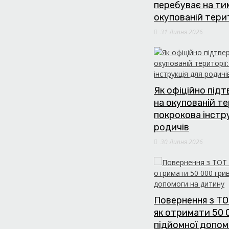
перебуває на т
окупованій тери
31 Липня 2026
Як офіційно під
на окупованій те
покрокова інстр
родичів
30 Липня 2026
Повернення з ТО
як отримати 50 
підйомної допом