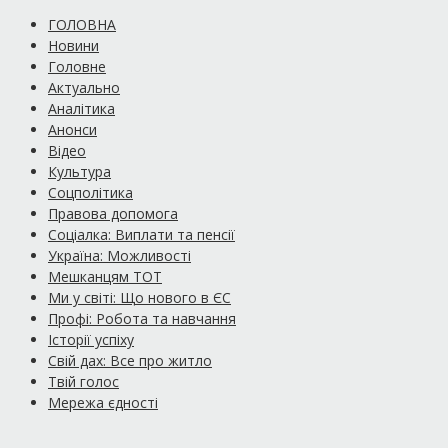
ГОЛОВНА
Новини
Головне
Актуально
Аналітика
Анонси
Відео
Культура
Соцполітика
Правова допомога
Соціалка: Виплати та пенсії
Україна: Можливості
Мешканцям ТОТ
Ми у світі: Що нового в ЄС
Профі: Робота та навчання
Історії успіху
Свій дах: Все про житло
Твій голос
Мережа єдності