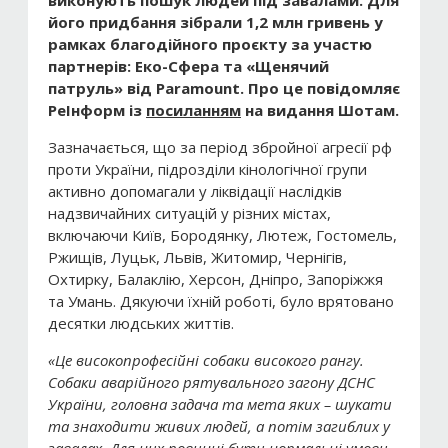
виконують пошук людей під завалами. Для
його придбання зібрали 1,2 млн гривень у
рамках благодійного проєкту за участю
партнерів: Еко-Сфера та «Щенячий
патруль» від Paramount. Про це повідомляє
РеІнформ із
посиланням
на видання Шотам.
Зазначається, що за період збройної агресії рф
проти України, підрозділи кінологічної групи
активно допомагали у ліквідації наслідків
надзвичайних ситуацій у різних містах,
включаючи Київ, Бородянку, Лютеж, Гостомель,
Ржищів, Луцьк, Львів, Житомир, Чернігів,
Охтирку, Балаклію, Херсон, Дніпро, Запоріжжя
та Умань. Дякуючи їхній роботі, було врятовано
десятки людських життів.
«Це високопрофесійні собаки високого рангу.
Собаки аварійного рятувального загону ДСНС
України, головна задача та мета яких – шукати
та знаходити живих людей, а потім загиблих у