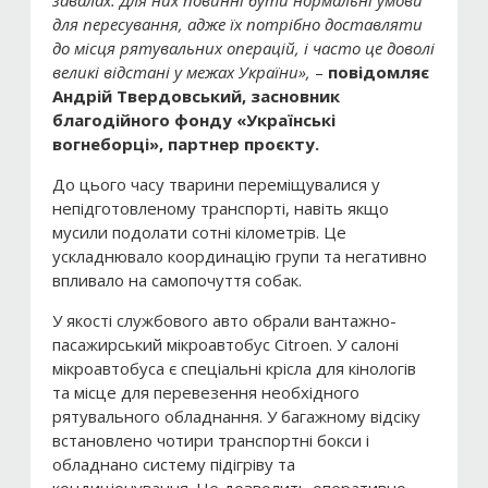
завалах. Для них повинні бути нормальні умови
для пересування, адже їх потрібно доставляти
до місця рятувальних операцій, і часто це доволі
великі відстані у межах України»,
–
повідомляє
Андрій Твердовський, засновник
благодійного фонду
«Українські
вогнеборці
», партнер проєкту.
До цього часу тварини переміщувалися у
непідготовленому транспорті, навіть якщо
мусили подолати сотні кілометрів. Це
ускладнювало координацію групи та негативно
впливало на самопочуття собак.
У якості службового авто обрали вантажно-
пасажирський мікроавтобус Citroen. У салоні
мікроавтобуса є спеціальні крісла для кінологів
та місце для перевезення необхідного
рятувального обладнання. У багажному відсіку
встановлено чотири транспортні бокси і
обладнано систему підігріву та