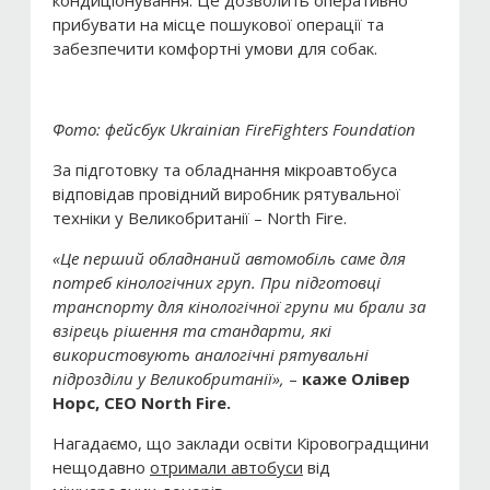
кондиціонування. Це дозволить оперативно
прибувати на місце пошукової операції та
забезпечити комфортні умови для собак.
Фото: фейсбук Ukrainian FireFighters Foundation
За підготовку та обладнання мікроавтобуса
відповідав провідний виробник рятувальної
техніки у Великобританії – North Fire.
«Це перший обладнаний автомобіль саме для
потреб кінологічних груп. При підготовці
транспорту для кінологічної групи ми брали за
взірець рішення та стандарти, які
використовують аналогічні рятувальні
підрозділи у Великобританії»,
–
каже Олівер
Норс, CEO North Fire.
Нагадаємо, що заклади освіти Кіровоградщини
нещодавно
отримали автобуси
від