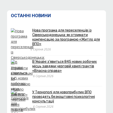
ОСТАННІ НОВИНИ
Нова програма для переселенців із
Сіверськодонецька: як отримати
компенсацію за програмою «Житло для
ВПО»
6 Серпня 2026
В Україні з’явиться 845 нових робочих
місць завдяки черговій хвилі грантів
«Власна справа»
6 Серпня 2026
У Тернополі для новоприбулих ВПО
проводять безкоштовні психологічні
консультації
6 Серпня 2026