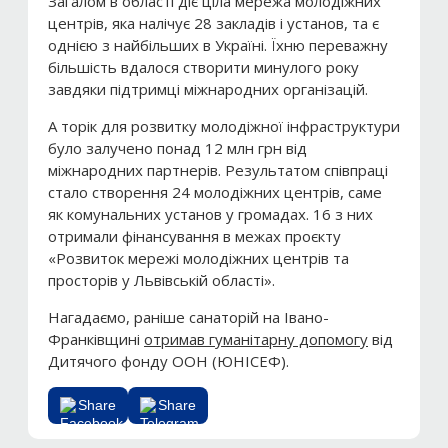
Загалом в області діє ціла мережа молодіжних
центрів, яка налічує 28 закладів і установ, та є
однією з найбільших в Україні. Їхню переважну
більшість вдалося створити минулого року
завдяки підтримці міжнародних організацій.
А торік для розвитку молодіжної інфраструктури
було залучено понад 12 млн грн від
міжнародних партнерів. Результатом співпраці
стало створення 24 молодіжних центрів, саме
як комунальних установ у громадах. 16 з них
отримали фінансування в межах проєкту
«Розвиток мережі молодіжних центрів та
просторів у Львівській області».
Нагадаємо, раніше санаторій на Івано-
Франківщині
отримав гуманітарну допомогу
від
Дитячого фонду ООН (ЮНІСЕФ).
Share
Share