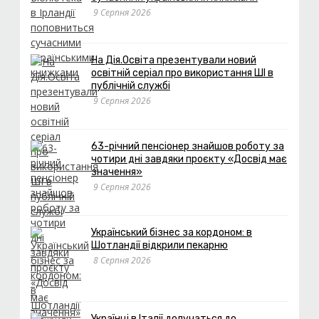
9 Серпня 2026
На Дія.Освіта презентували новий
освітній серіал про використання ШІ в
публічній службі
9 Серпня 2026
63-річний пенсіонер знайшов роботу за
чотири дні завдяки проєкту «Досвід має
значення»
9 Серпня 2026
Український бізнес за кордоном: в
Шотландії відкрили пекарню
8 Серпня 2026
Українці в Італії долучаться до